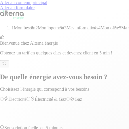
Aller au contenu principal
Aller au formulaire
1
Mon besoin
2
Mon logement
3
Mes informations
4
Mon offre
5
Ma s
Bienvenue chez Alterna énergie
Obtenez un tarif en quelques clics et devenez client en 5 min !
De quelle énergie avez-vous besoin ?
Choisissez l'énergie qui correspond à vos besoins
Électricité
Électricité & Gaz
Gaz
Souscription facile, en 5 minutes